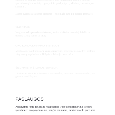
specializuotų komercinių ir gamybinių patalpų (pvz., klinikos, laboratorijos, 
sandėliai).
Mums svarbus kiekvienas projektas – nuo mažo buto iki didelės gamyklos.
VĖDINIMAS
Įrengiame 
rekuperacines sistemas
, kurios užtikrina nuolatinį šviežio oro 
tiekimą į Jūsų namus ar biurą
ORO KONDICIONAVIMO SISTEMOS
Montuojame patikimus 
oro kondicionierius
, padėsiančius palaikyti malonią 
vėsą vasarą, o prireikus – šildytis ir šaltuoju metu laiku
ŠILDYMAS IR ŠILUMOS SIURBLIAI
Užsiimame visomis sistemomis: oras-vanduo, oras-oras, vanduo-vanduo, bei 
geoterminio šildymo
PASLAUGOS
Pasiūlysime jums geriausius rekuperacijos ir oro kondicionavimo sistemų 
sprendimus: nuo projektavimo, įrangos parinkimo, montavimo iki priežiūros