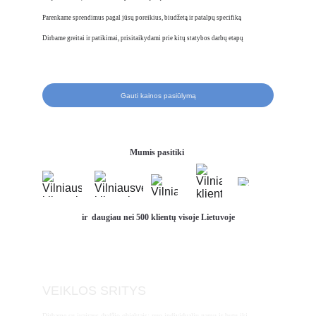
Parenkame sprendimus pagal jūsų poreikius, biudžetą ir patalpų specifiką
Dirbame greitai ir patikimai, prisitaikydami prie kitų statybos darbų etapų
Gauti kainos pasiūlymą
Mumis pasitiki 
ir  daugiau nei 500 klientų visoje Lietuvoje
VEIKLOS SRITYS
Dirbame su įvairaus dydžio objektais: nuo individualių namų ir butų iki 