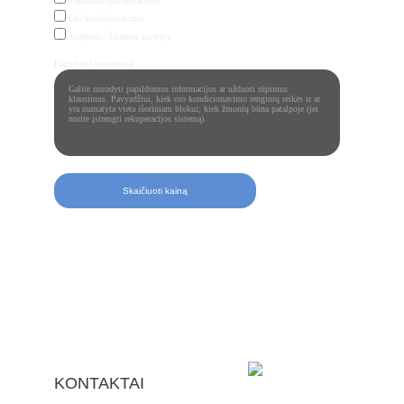
Vėdinimo (rekuperacijos)
Oro kondicionavimo
Šildymo / Šilumos siurblys
Papildomi komentarai
Skaičiuoti kainą
KONTAKTAI