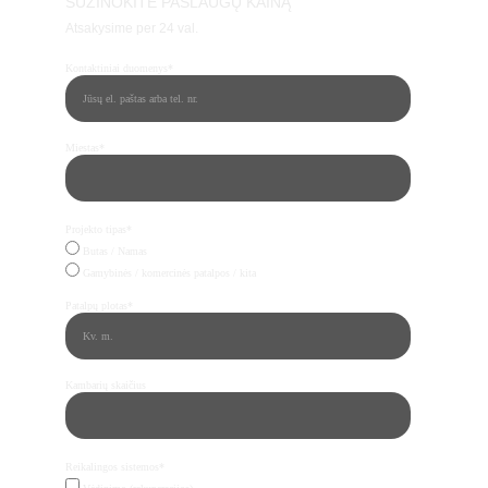
SUŽINOKITE PASLAUGŲ KAINĄ
Atsakysime per 24 val.
Kontaktiniai duomenys*
Miestas*
Projekto tipas*
Butas / Namas
Gamybinės / komercinės patalpos / kita
Patalpų plotas*
Kambarių skaičius
Reikalingos sistemos*