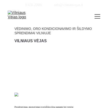
0 656 22681            info@vilniausvejas.lt
VĖDINIMO, ORO KONDICIONAVIMO IR ŠILDYMO 
SPRENDIMAI VILNIUJE
VILNIAUS VĖJAS
Projektavimas, montavimas ir priežiūra jūsų namams bei verslui