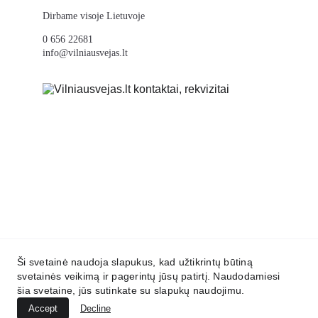
Dirbame visoje Lietuvoje
0 656 22681
info@vilniausvejas.lt
Ši svetainė naudoja slapukus, kad užtikrintų būtiną
svetainės veikimą ir pagerintų jūsų patirtį. Naudodamiesi
info@vilniausvejas.lt
0 656 22681
šia svetaine, jūs sutinkate su slapukų naudojimu.
Accept
Decline